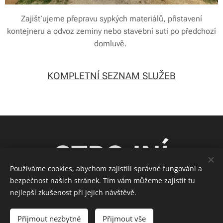
Zajišťujeme přepravu sypkých materiálů, přistavení
kontejneru a odvoz zeminy nebo stavební suti po předchozí
domluvě.
KOMPLETNÍ SEZNAM SLUŽEB
STROJNÍ
Používáme cookies, abychom zajistili správné fungování a
TECHNIKA
bezpečnost našich stránek. Tím vám můžeme zajistit tu
nejlepší zkušenost při jejich návštěvě.
Přijmout nezbytné
Přijmout vše